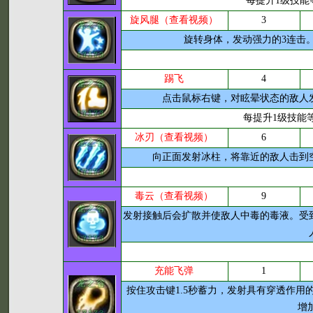
每提升1级技能
旋风腿（查看视频）
3
旋转身体，发动强力的3连击
踢飞
4
点击鼠标右键，对眩晕状态的敌人
每提升1级技能
冰刃（查看视频）
6
向正面发射冰柱，将靠近的敌人击到
毒云（查看视频）
9
发射接触后会扩散并使敌人中毒的毒液。受
充能飞弹
1
按住攻击键1.5秒蓄力，发射具有穿透作用
增