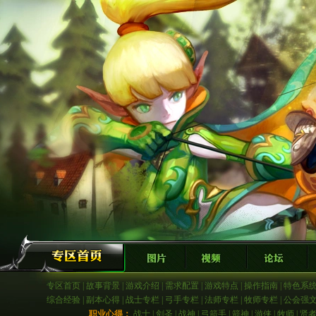
专区首页
|
故事背景
|
游戏介绍
|
需求配置
|
游戏特点
|
操作指南
|
特色系
综合经验
|
副本心得
|
战士专栏
|
弓手专栏
|
法师专栏
|
牧师专栏
|
公会强
职业心得：
战士
|
剑圣
|
战神
|
弓箭手
|
箭神
|
游侠
|
牧师
|
贤