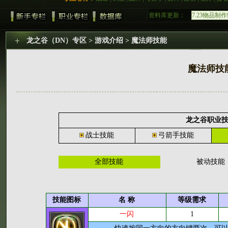
7.23物品制
资料库更新：
7.26技能数
7.28物品强
7.28物品售
龙之谷（DN）专区
> 游戏介绍 > 魔法师技能
近期更新：N
7.16数据库
7.20称号成
魔法师技
7.22任务数
龙之谷职业
战士技能
弓箭手技能
全部技能
被动技能
技能图标
名 称
等级需求
一闪
1