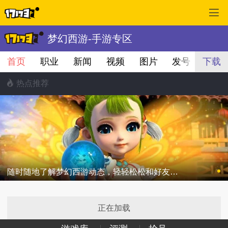
梦幻西游-手游专区
首页
职业
新闻
视频
图片
发号
下载
首页
热点推荐
随时随地了解梦幻西游动态，轻轻松松和好友们畅所欲言。
正在加载