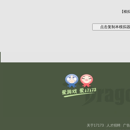
【模
关于17173
|
人才招聘
|
广