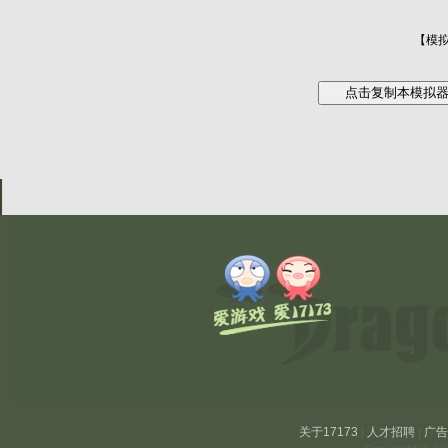
【模
关于17173
|
人才招聘
|
广