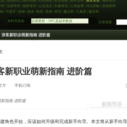
配置
|
游戏特点
|
操作指南
|
特色系统
|
职业技能
|
副本资料
|
最新更新
|
编辑推荐
专栏
|
法师专栏
|
牧师专栏
|
公会强文
|
外服资讯
|
心情故事
|
论坛热帖
|
游戏新闻
神
|
弓箭手
|
箭神
|
游侠
|
牧师
|
贤者
|
祭司
|
魔法师
|
元素师
|
魔导师
近期更新：NPC及副本数据
资料库更新：
文章搜索：
7.16数据库正式上线
7.20称号成就更新
7.22任务数据添加
丨浪客新职业萌新指南 进阶篇
7.23物品制作数据添加
7.26技能数据补全
7.28物品强化数据添加
7.28物品售价数据添加
文
客新职业萌新指南 进阶篇
官方
手机订阅
新指南 进阶篇
新闻导语
创建角色开始，应该如何升级和完成新手向导。本文将从新手向