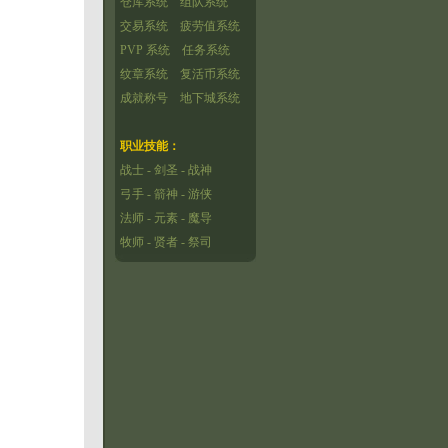
仓库系统
组队系统
交易系统
疲劳值系统
PVP 系统
任务系统
纹章系统
复活币系统
成就称号
地下城系统
职业技能：
战士
-
剑圣
-
战神
弓手
-
箭神
-
游侠
法师
-
元素
-
魔导
牧师
-
贤者
-
祭司