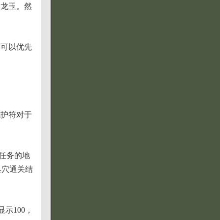
级龙玉。然
。
们可以优先
伐护符对于
任务的地
巢穴通关结
示100，