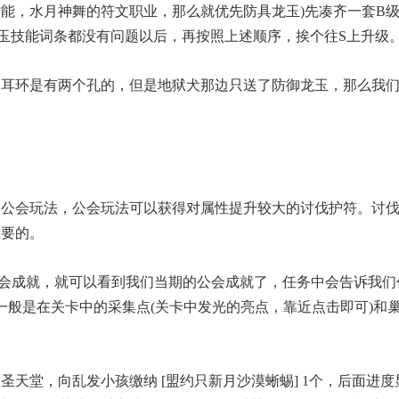
技能，水月神舞的符文职业，那么就优先防具龙玉)先凑齐一套B
玉技能词条都没有问题以后，再按照上述顺序，挨个往S上升级
和耳环是有两个孔的，但是地狱犬那边只送了防御龙玉，那么我
的公会玩法，公会玩法可以获得对属性提升较大的讨伐护符。讨
重要的。
公会成就，就可以看到我们当期的公会成就了，任务中会告诉我们
料一般是在关卡中的采集点(关卡中发光的亮点，靠近点击即可)和
天堂，向乱发小孩缴纳 [盟约只新月沙漠蜥蜴] 1个，后面进度显