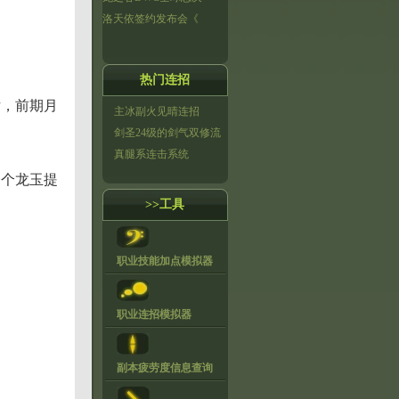
洛天依签约发布会《
热门连招
片，前期月
主冰副火见晴连招
剑圣24级的剑气双修流
真腿系连击系统
一个龙玉提
>>工具
职业技能加点模拟器
职业连招模拟器
副本疲劳度信息查询