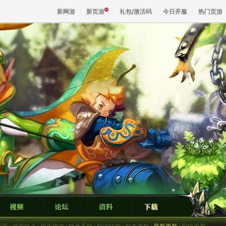
新网游
新页游
礼包/激活码
今日开服
热门页游
魔兽
天堂
王权与