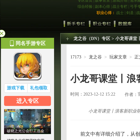
专区首页
|
故事背景
|
游戏介绍
|
需求
综合经验
|
副本心得
|
战士专栏
|
弓手
职业心得：
战士
|
剑圣
|
战
龙之谷（DN）专区
> 小龙哥课堂
同名手游专区
17173
>
龙之谷
>
玩家文章
>
正
小龙哥课堂丨浪
游戏下载
礼包领取
时间：2023-12-12 15:22
作者：
进入专区
小龙哥课堂丨浪客新职业萌
破晓之光公会打工送金…
前文中有详细介绍了，从