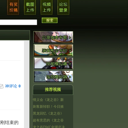
神评论
0
推荐视频
情义会《龙之谷》新
刺客新转职！今日掀
黑龙回忆《龙之谷》
超有意思的《龙之谷
导刚结束的
龙之谷DWC全球总决