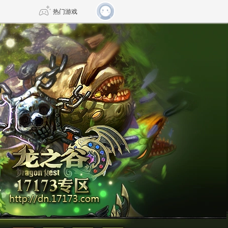
热门游戏
DNF
传奇4
剑网3旗舰版
新天龙八部
自由
诛仙世界
新仙侠5