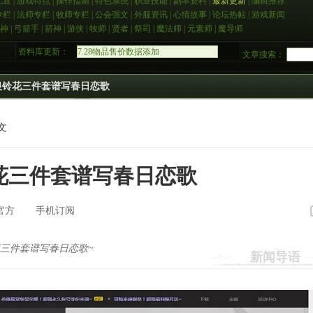
配置
|
游戏特点
|
操作指南
|
特色系统
|
职业技能
|
副本资料
|
最新更新
|
编辑推荐
专栏
|
法师专栏
|
牧师专栏
|
公会强文
|
外服资讯
|
心情故事
|
论坛热帖
|
游戏新闻
神
|
弓箭手
|
箭神
|
游侠
|
牧师
|
贤者
|
祭司
|
魔法师
|
元素师
|
魔导师
资料库更新：
近期更新：NPC及副本数据
文章搜索：
7.16数据库正式上线
7.20称号成就更新
7.22任务数据添加
银铃花三件套谱写春日恋歌
7.23物品制作数据添加
7.26技能数据补全
7.28物品强化数据添加
文
7.28物品售价数据添加
花三件套谱写春日恋歌
官方
手机订阅
三件套谱写春日恋歌~
新闻导语