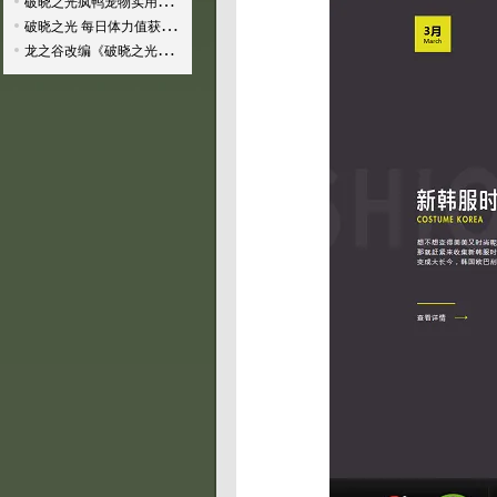
破晓之光疯鸭宠物实用性分…
破晓之光 每日体力值获取…
龙之谷改编《破晓之光》体…