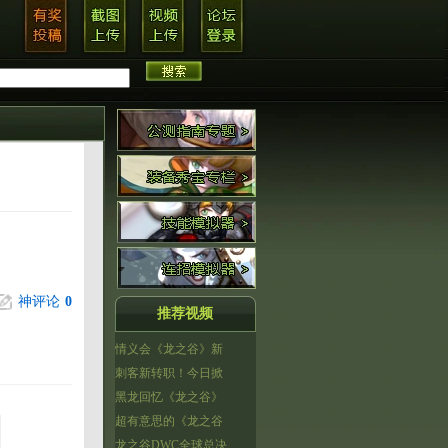
神评论
0
推荐视频
情义会《龙之谷》新
刺客新转职！今日掀
黑龙回忆《龙之谷》
超有意思的《龙之谷
龙之谷DWC全球总决