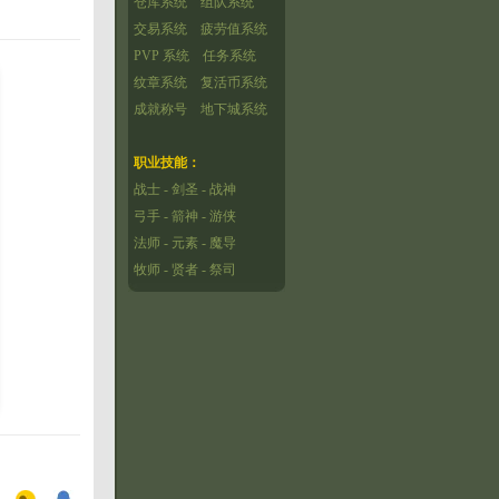
仓库系统
组队系统
交易系统
疲劳值系统
PVP 系统
任务系统
纹章系统
复活币系统
成就称号
地下城系统
职业技能：
战士
-
剑圣
-
战神
弓手
-
箭神
-
游侠
法师
-
元素
-
魔导
牧师
-
贤者
-
祭司