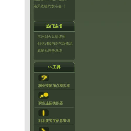
洛天依签约发布会《
热门连招
主冰副火见晴连招
剑圣24级的剑气双修流
真腿系连击系统
>>工具
职业技能加点模拟器
职业连招模拟器
副本疲劳度信息查询