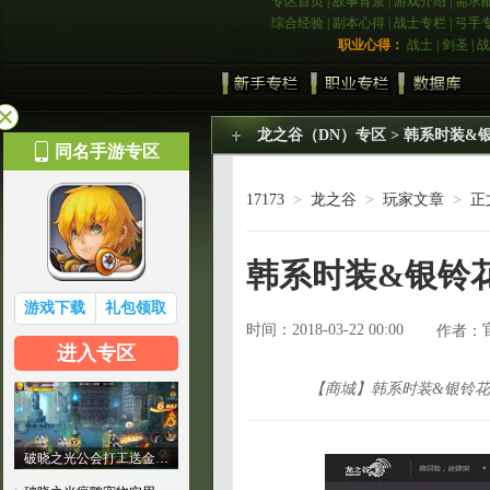
专区首页
|
故事背景
|
游戏介绍
|
需求
综合经验
|
副本心得
|
战士专栏
|
弓手
职业心得：
战士
|
剑圣
|
战
龙之谷（DN）专区
> 韩系时装&
同名手游专区
17173
>
龙之谷
>
玩家文章
>
正
韩系时装&银铃
游戏下载
礼包领取
时间：2018-03-22 00:00
作者：
进入专区
【商城】韩系时装&银铃花
破晓之光公会打工送金…