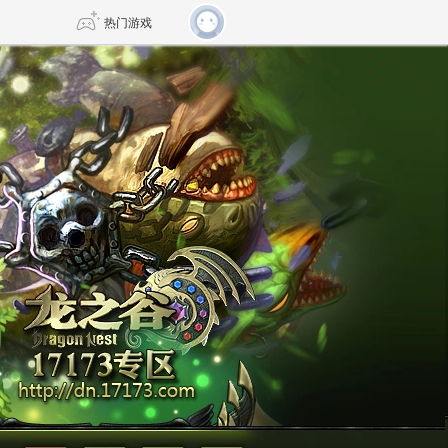
热门游戏
DNF
传奇4
剑网3旗舰版
新天龙八部
自由
诛仙世界
新仙侠5