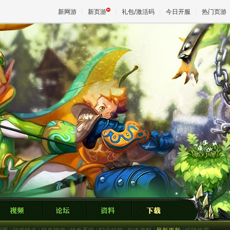
新网游
新页游
礼包/激活码
今日开服
热门页游
魔兽
天堂
王权与