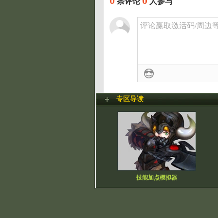
0
0
条评论
人参与
评论赢取激活码/周边等奖
专区导读
技能加点模拟器