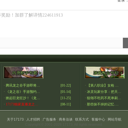
登录
励！加群了解详情224611913
·
腾讯龙之谷手游即将…
[01-22]
·
【第八职业】女枪 …
·
《龙之谷》手游预约…
[01-14]
·
冰灵玩家分享：把天…
·
掀起巨龙狂沙！《龙…
[11-25]
·
狙翎不吃药不死单刷…
·
17173独家直播龙之…
[08-11]
·
那些抹不掉的记忆 …
关于17173
|
人才招聘
|
广告服务
|
商务洽谈
|
联系方式
|
客服中心
|
网站导航
Copyright © 2001-2026 17173. All rights reserved.