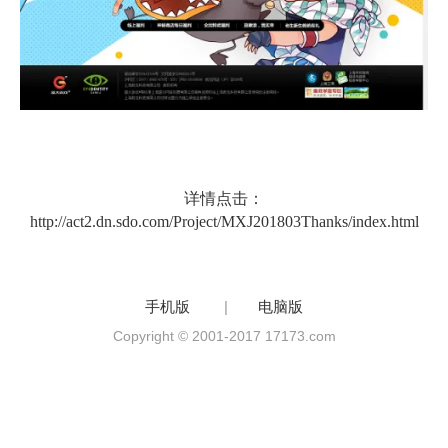
详情点击：
http://act2.dn.sdo.com/Project/MXJ201803Thanks/index.html
手机版
|
电脑版
Copyright © 2001-2017 17173.com