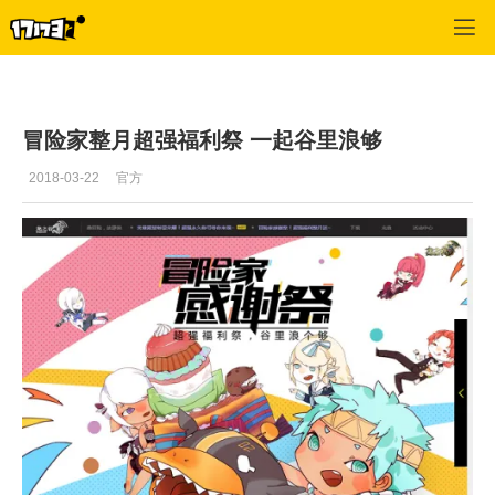
龙之谷
>
玩家文章
>
正文
冒险家整月超强福利祭 一起谷里浪够
2018-03-22
官方