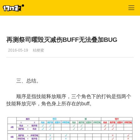
龙之谷
>
玩家文章
>
正文
再测祭司曜毁灭减伤BUFF无法叠加BUG
2016-05-19
桔梗蜜
三、
总结。
顺序
是指技能释放顺序，三个角色下的打钩是指两个
技能释放完毕，角色身上所存在的buff。