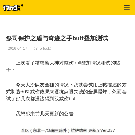
龙之谷
>
玩家文章
>
正文
祭司保护之盾与奇迹之手buff叠加测试
2016-04-17
【Sherlock】
上次看了桔
梗蜜大神对减伤buff叠加情况测试的帖
子：
今天大沙队
友全挂的情况下我就尝试用上帖描述的方
式制造60%减伤效果来硬抗点眼失败的
全屏爆炸，然而尝
试了好几次都没法得到双减伤buff。
我想起来前
几天更新的公告：