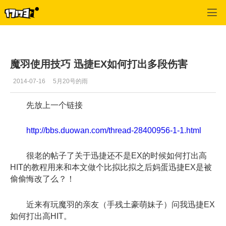
龙之谷
>
玩家文章
>
正文
魔羽使用技巧 迅捷EX如何打出多段伤害
2014-07-16
5月20号的雨
先放上一个链接
http://bbs.duowan.com/thread-28400956-1-1.html
很老的帖子了关于迅捷还不是EX的时候如何打出高
HIT的教程用来和本文做个比拟比拟之后妈蛋迅捷EX是被
偷偷悔改了么？！
近来有玩魔羽的亲友（手残土豪萌妹子）问我迅捷EX
如何打出高HIT。