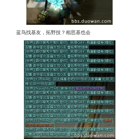
蓝鸟找基友，拓野技？相思基也会