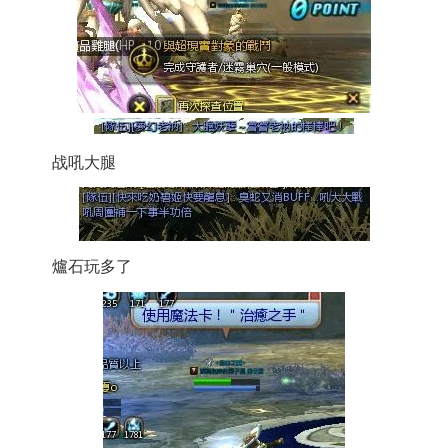
战吼大腿
爐石玩多了