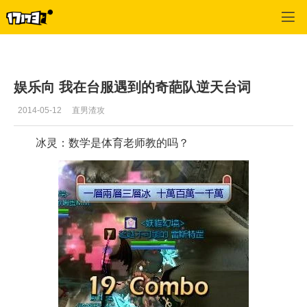
龙之谷
>
玩家文章
>
正文
娱乐向 我在台服遇到的奇葩队逆天台词
2014-05-12
直男渣攻
冰灵：数学是体育老师教的吗？