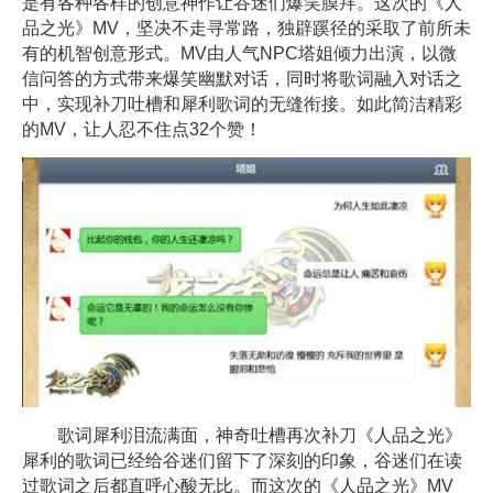
是有各种各样的创意神作让谷迷们爆笑膜拜。这次的《人
品之光》MV，坚决不走寻常路，独辟蹊径的采取了前所未
有的机智创意形式。MV由人气NPC塔姐倾力出演，以微
信问答的方式带来爆笑幽默对话，同时将歌词融入对话之
中，实现补刀吐槽和犀利歌词的无缝衔接。如此简洁精彩
的MV，让人忍不住点32个赞！
歌词犀利泪流满面，神奇吐槽再次补刀《人品之光》
犀利的歌词已经给谷迷们留下了深刻的印象，谷迷们在读
过歌词之后都直呼心酸无比。而这次的《人品之光》MV