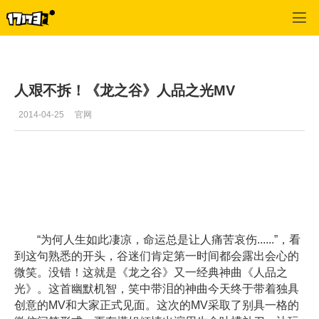
龙之谷
>
游戏更新
>
正文
人艰不拆！《龙之谷》人品之光MV
2014-04-25
官网
“为何人生如此凄凉，命运总是让人痛苦哀伤......”，看
到这句熟悉的开头，谷迷们肯定第一时间都会露出会心的
微笑。没错！这就是《龙之谷》又一经典神曲《人品之
光》。这首幽默机智，笑中带泪的神曲今天终于带着独具
创意的MV和大家正式见面。这次的MV采取了别具一格的