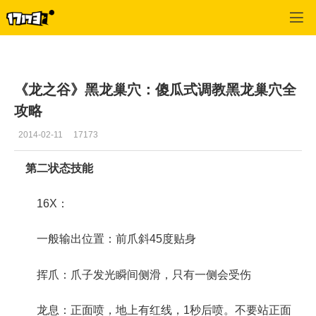
龙之谷
>
游戏更新
>
正文
《龙之谷》黑龙巢穴：傻瓜式调教黑龙巢穴全
攻略
2014-02-11
17173
第二状态技能
16X：
一般输出位置：前爪斜45度贴身
挥爪：爪子发光瞬间侧滑，只有一侧会受伤
龙息：正面喷，地上有红线，1秒后喷。不要站正面