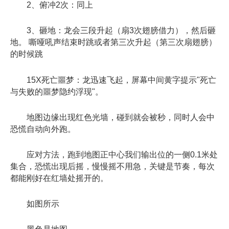
2、俯冲2次：同上
3、砸地：龙会三段升起（扇3次翅膀借力），然后砸
地。 嘶哑吼声结束时跳或者第三次升起（第三次扇翅膀）
的时候跳
15X死亡噩梦：龙迅速飞起，屏幕中间黄字提示"死亡
与失败的噩梦隐约浮现"。
地图边缘出现红色光墙，碰到就会被秒，同时人会中
恐慌自动向外跑。
应对方法，跑到地图正中心我们输出位的一侧0.1米处
集合，恐慌出现后摇，慢慢摇不用急，关键是节奏，每次
都能刚好在红墙处摇开的。
如图所示