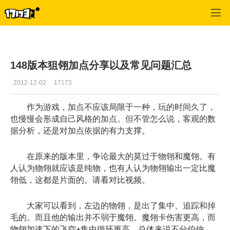
龙之谷
>
游戏更新
>
正文
148版本狙翎加点分享以及常见问题汇总
2012-12-02
17173
作为游戏，加点不应该局限于一种，玩的时间久了，
也慢慢会形成自己风格的加点。但不管怎么说，客观的数
据分析，还是对加点依据的有力支撑。
在原来的版本里，争论最大的莫过于物翎和魔翎。有
人认为物翎就应该是纯物，也有人认为物翎输出一定比魔
翎低，这都是片面的。请看对比视频。
大家可以看到，左边的物翎，是出了集中、追踪和掉
毛的。而且他的输出并不弱于魔翎。魔翎卡伤害更高，而
物翎加速下的飞空+集中循环更高，总体来说不分伯仲。