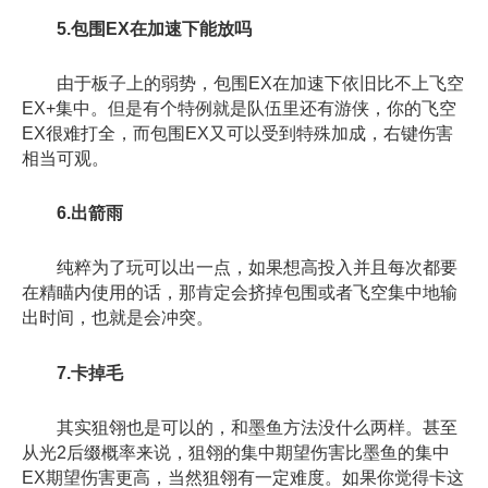
5.包围EX在加速下能放吗
由于板子上的弱势，包围EX在加速下依旧比不上飞空
EX+集中。但是有个特例就是队伍里还有游侠，你的飞空
EX很难打全，而包围EX又可以受到特殊加成，右键伤害
相当可观。
6.出箭雨
纯粹为了玩可以出一点，如果想高投入并且每次都要
在精瞄内使用的话，那肯定会挤掉包围或者飞空集中地输
出时间，也就是会冲突。
7.卡掉毛
其实狙翎也是可以的，和墨鱼方法没什么两样。甚至
从光2后缀概率来说，狙翎的集中期望伤害比墨鱼的集中
EX期望伤害更高，当然狙翎有一定难度。如果你觉得卡这