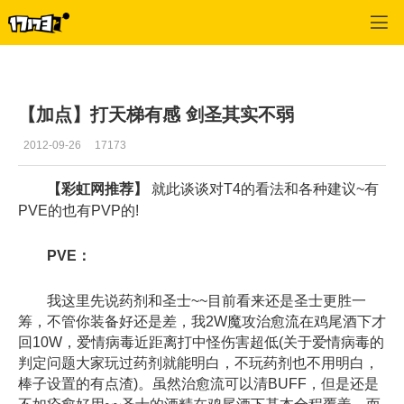
龙之谷
>
游戏更新
>
正文
【加点】打天梯有感 剑圣其实不弱
2012-09-26
17173
【彩虹网推荐】
就此谈谈对T4的看法和各种建议~有
PVE的也有PVP的!
PVE：
我这里先说药剂和圣士~~目前看来还是圣士更胜一
筹，不管你装备好还是差，我2W魔攻治愈流在鸡尾酒下才
回10W，爱情病毒近距离打中怪伤害超低(关于爱情病毒的
判定问题大家玩过药剂就能明白，不玩药剂也不用明白，
棒子设置的有点渣)。虽然治愈流可以清BUFF，但是还是