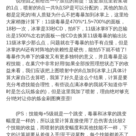
说理由之前给出一个加点的前提：这套加点里岩浆墙
的1点，喷射的8点一共9点SP是可以分配的，其他的加点
都是定死的!有人质疑为什么不把毒暴加到冰掌上，这里给
大家稍微计算下：11级毒暴是470%*1.5≈700%的面板，
18秒一次，冰掌是33秒CD，拍8下，11级冰掌8下的总输
出是1500%左右的面板~~按CD去换算11级毒暴的输出比
11级冰掌少那么点，问题就在于毒暴的抬手有点慢，但是
冰掌的AI还有对阵地的依赖性是硬伤，能拍5下就不错了!
毒暴作为单下的爆发又有更多独特的意义，并且毒暴是远
程技能，在巢穴中非常好用!如果全部按照理想状态下的收
益来看，我们应该把上图喷射中的8点加到冰掌上(具体计
算大家自己去算吧，我算了好久是这么个结果，计算是要
充分考虑技能合理性，有些说点满冰拳的我就不知道你平
时是怎么玩炼金的)，但是这里我加了喷射，理由绝对够充
分!绝对让你的炼金刷图爽歪歪!
(PS：技能每+5级就是一个跳变，毒暴和冰掌的跳变
幅度是一样的，所以这里计算直接使用了总伤害去比较2
个技能的收益，而喷射的跳变幅度和其他技能不一样，下
文的计算就要从差值入手!至于说尾数，每个技能都差不了