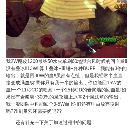
我2W魔攻1200最终50水火单刷60地狱台风时候的回血量!!
没有叠冰!!13W!!算上叠冰+重锤+各种BUFF，我能有3倍的
输出，就是回30W的血!!虽然有点扯，但是我经常半血直
接变成满血!如果你只有我一半的输出，你也能回15W的
血!一个11秒CD的喷射+一个25秒CD的岩浆墙的回血量!如
果没有岩浆墙~300%的魔攻加上冰掌2个魔法草的输出，
我一般团队中也能回个3-5W血!!你们还有理由放弃喷射
吗??!!刷巢穴还需要奶吗??
还有补充一下关于加速过程中的问题：