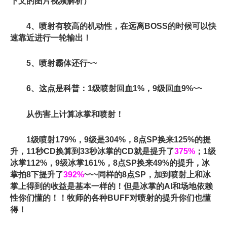
下文的图片视频解析）
4、喷射有较高的机动性，在远离BOSS的时候可以快
速靠近进行一轮输出！
5、喷射霸体还行~~
6、这点是科普：1级喷射回血1%，9级回血9%~~
从伤害上计算冰掌和喷射！
1级喷射179%，9级是304%，8点SP换来125%的提
升，11秒CD换算到33秒冰掌的CD就是提升了
375%
；1级
冰掌112%，9级冰掌161%，8点SP换来49%的提升，冰
掌拍8下提升了
392%
~~~同样的8点SP，加到喷射上和冰
掌上得到的收益是基本一样的！但是冰掌的AI和场地依赖
性你们懂的！！牧师的各种BUFF对喷射的提升你们也懂
得！