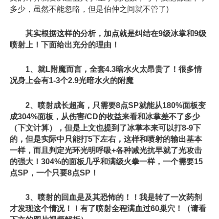
多少，虽然不能忽略，但是伯仲之间就不管了)
其实根据这样的分析，加点就是纠结在9级冰掌和9级
喷射上！下面给出充分的理由！
1、就L附魔而言，全套4.3暗水火太昂贵了！很多情
况身上会有1-3个2.9光暗水火的附魔
2、喷射成长超高，只需要8点SP就能从180%面板变
成304%面板，从伤害/CD的收益来看和冰掌差不了多少
（下文计算），但是上文也提到了冰掌本来可以打8-9下
的，但是实际中只能打5下左右，这样和喷射的输出基本
一样，而且判定光环光明呼吸+各种减光抗早就了光攻击
的强大！304%的面板几乎和满级火拳一样，一个需要15
点SP，一个只要8点SP！
3、喷射的回血是及其恐怖的！！我是转了一次药剂
才发现这个情况！！有了喷射全程满血过60巢穴！（请看