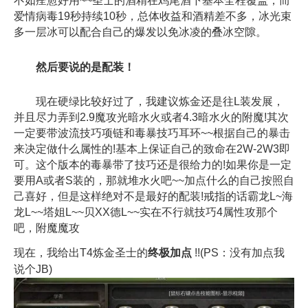
不如痊愈好用~~圣士的酒精在鸡尾酒下基本全程覆盖，而
爱情病毒19秒持续10秒，总体收益和酒精差不多，冰光束
多一层冰可以配合自己的爆发以免冰凌的叠冰空隙。
然后要说的是配装！
现在硬绿比较好过了，我建议炼金还是往L装发展，
并且尽力弄到2.9魔攻光暗水火或者4.3暗水火的附魔!其次
一定要带波流技巧项链和毒暴技巧耳环~~根据自己的暴击
来决定做什么属性的!基本上保证自己的致命在2W-2W3即
可。这个版本的毒暴带了技巧还是很给力的!如果你是一定
要用A或者S装的，那就堆水火吧~~加点什么的自己按照自
己喜好，但是这样绝对不是最好的配装!戒指的话霸龙L~海
龙L~~塔姐L~~贝XX德L~~实在不行就技巧4属性攻那个
吧，附魔魔攻
现在，我给出T4炼金圣士的
终极加点
!!(PS：没有加点我
说个JB)