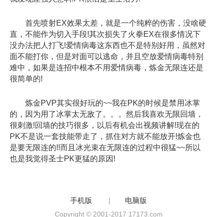
首先喷射EX效果太差，就是一个纯粹的伤害，没啥硬
直，不能作为切入手段!其次损失了火拳EX在很多情况下
没办法把人打飞!爱情病毒这东西也不是特别好用，虽然对
面不能打你，但是对面可以逃命，并且空放爱情病毒特别
难中，如果是连招中根本不用爱情病毒，炼金无限连还是
很简单的!
炼金PVP其实很好玩的~~我在PK的时候是禁用冰掌
的，因为用了冰掌太无敌了。。。然后我喜欢无限回墙，
很刺激!回墙的技巧很多，以后有机会出视频讲解!现在的
PK不是说一套技能带走了，抓住对方就不能放开!炼金也
是要无限连的!!而且冰光束在无限连的过程中很猛~~所以
也是我觉得圣士PK更猛的原因!
手机版
|
电脑版
Copyright © 2001-2017 17173.com