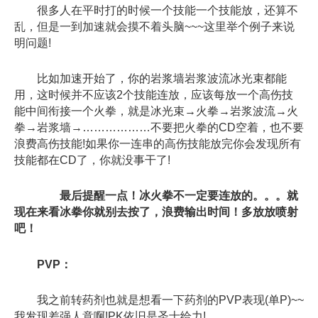
很多人在平时打的时候一个技能一个技能放，还算不
乱，但是一到加速就会摸不着头脑~~~这里举个例子来说
明问题!
比如加速开始了，你的岩浆墙岩浆波流冰光束都能
用，这时候并不应该2个技能连放，应该每放一个高伤技
能中间衔接一个火拳，就是冰光束→火拳→岩浆波流→火
拳→岩浆墙→………………不要把火拳的CD空着，也不要
浪费高伤技能!如果你一连串的高伤技能放完你会发现所有
技能都在CD了，你就没事干了!
最后提醒一点！冰火拳不一定要连放的。。。就
现在来看冰拳你就别去按了，浪费输出时间！多放放喷射
吧！
PVP：
我之前转药剂也就是想看一下药剂的PVP表现(单P)~~
我发现差强人意啊!PK依旧是圣士给力!